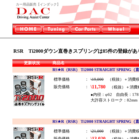
カー用品販売【インダック】
RSR Ti2000ダウン直巻きスプリングは85
件の登録があ
更新状況
商品名
RS★R（RSR） Ti2000 STRAIGHT SP
標準価格
：
\19,000
（税抜）＋消費
\11,780
販売価格
：
（税抜）＋消費
●内径：φ62 自由長：178
大許容ストローク：82mm 
RS★R（RSR） Ti2000 STRAIGHT SP
標準価格
：
\21,000
（税抜）＋消費
\13,020
販売価格
：
（税抜）＋消費