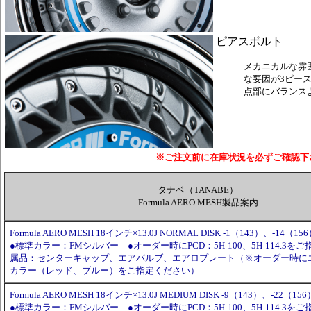
ピアスボルト
メカニカルな雰囲気
な要因が3ピー
点部にバランス
※ご注文前に在庫状況を必ずご確認下
タナベ（TANABE）
Formula AERO MESH製品案内
Formula AERO MESH 18インチ×13.0J NORMAL DISK -1（143）、-14（15
●標準カラー：FMシルバー ●オーダー時にPCD：5H-100、5H-114.3を
属品：センターキャップ、エアバルブ、エアロプレート（※オーダー時に
カラー（レッド、ブルー）をご指定ください）
Formula AERO MESH 18インチ×13.0J MEDIUM DISK -9（143）、-22（156
●標準カラー：FMシルバー ●オーダー時にPCD：5H-100、5H-114.3を