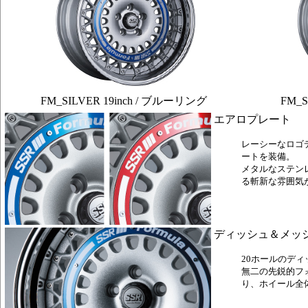
FM_SILVER 19inch / ブルーリング
FM_S
エアロプレート
レーシーなロゴ
ートを装備。
メタルなステン
る斬新な雰囲気
ディッシュ＆メッ
20ホールのデ
無二の先鋭的フ
り、ホイール全