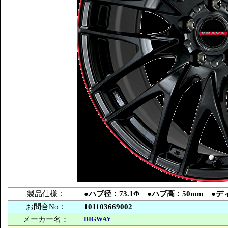
製品仕様：
●ハブ径：73.1Φ ●ハブ高：50mm ●デ
お問合No：
101103669002
メーカー名：
BIGWAY