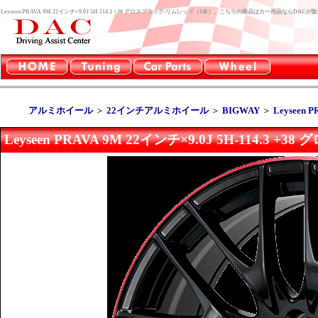
Leyseen PRAVA 9M 22インチ×9.0J 5H-114.3 +38 グロスブラック/リムレッド（1本）。こちらの商品はカー用品ならDA
アルミホイール
＞
22インチアルミホイール
＞
BIGWAY
＞
Leyseen P
Leyseen PRAVA 9M 22インチ×9.0J 5H-114.