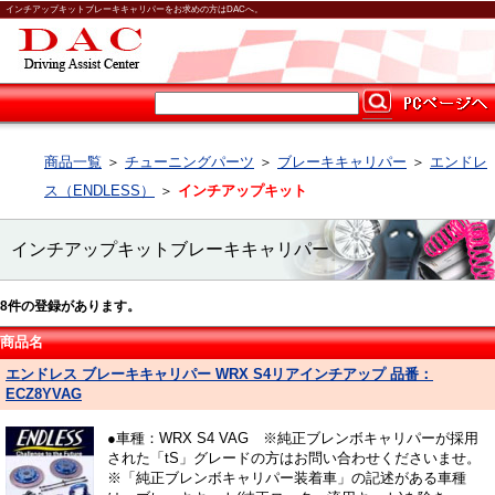
インチアップキットブレーキキャリパーをお求めの方はDACへ。
商品一覧
＞
チューニングパーツ
＞
ブレーキキャリパー
＞
エンドレ
ス（ENDLESS）
＞
インチアップキット
インチアップキットブレーキキャリパー
8
件の登録があります。
商品名
エンドレス ブレーキキャリパー WRX S4リアインチアップ 品番：
ECZ8YVAG
●車種：WRX S4 VAG ※純正ブレンボキャリパーが採用
された「tS」グレードの方はお問い合わせくださいませ。
※「純正ブレンボキャリパー装着車」の記述がある車種