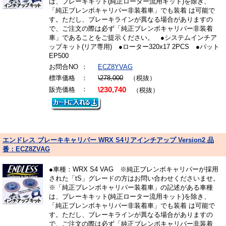
は、ブレーキキット(純正ローター流用キット)を除き、
「純正ブレンボキャリパー非装着車」でも装着 は可能で
す。ただし、ブレーキラインが異なる場合がありますの
で、ご注文の際は必ず「純正ブレンボキャリパー非装着
車」であることをご提示ください。 ●システムインチア
ップキット(リア専用) ●ローター320x17 2PCS ●パット
EP500
お問合NO
：
ECZ8YVAG
標準価格
：
\278,000
（税抜）
：
販売価格
\230,740
（税抜）
エンドレス ブレーキキャリパー WRX S4リアインチアップ Version2 品
番：ECZ8ZVAG
●車種：WRX S4 VAG ※純正ブレンボキャリパーが採用
された「tS」グレードの方はお問い合わせくださいませ。
※「純正ブレンボキャリパー装着車」の記述がある車種
は、ブレーキキット(純正ローター流用キット)を除き、
「純正ブレンボキャリパー非装着車」でも装着 は可能で
す。ただし、ブレーキラインが異なる場合がありますの
で、ご注文の際は必ず「純正ブレンボキャリパー非装着