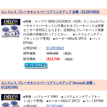
エンドレス ブレーキキャリパー リアインチアップ 品番：ECZ8YDB22
●車種：スープラ DB82 (SZ)/DB22（SZR）※こちらのブレ
ーキキャリパーキットに付属されるブレーキパッドは残量
センサー非対応となります。定期的なブレーキパッド残量
の点検の実施を行ってください。 ●システムインチアッ
プキット(リア専用) ●ローター345x20 2PCS ●パット
EP540
お問合NO
：
ECZ8YDB22
標準価格
：
\378,000
（税抜）
：
販売価格
\313,740
（税抜）
エンドレス ブレーキキャリパー リアインチアップ Version2 品番：
ECZ8ZVMG
●車種：レヴォーグ VMG ●システムインチアップキッ
ト-2(リア専用) ●ローター332x17 2PCS ●パットEP500
お問合NO
：
ECZ8ZVMG