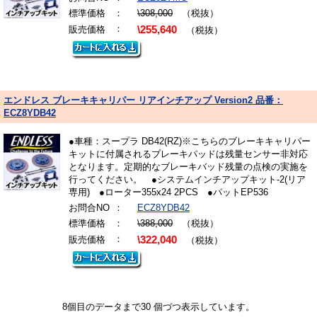
標準価格
：
\308,000
（税抜）
：
販売価格
\255,640
（税抜）
エンドレス ブレーキキャリパー リアインチアップ Version2 品番：
ECZ8YDB42
●車種：スープラ DB42(RZ)※こちらのブレーキキャリパー
キットに付属されるブレーキパッドは残量センサー非対応
となります。定期的なブレーキバッド残量の点検の実施を
行ってください。 ●システムインチアップキット-2(リア
専用) ●ローター355x24 2PCS ●パットEP536
お問合NO
：
ECZ8YDB42
標準価格
：
\388,000
（税抜）
：
販売価格
\322,040
（税抜）
8個目のデータまで30 個づつ表示しています。