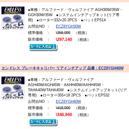
●車種：アルファード・ヴェルファイア AGH30W/35W・
GGH30W/35W ●システムインチアップキット(リア専
用) ●ローター332×20 2PCS ●パットEP514
お問合NO
：
ECZ8YGH30W
標準価格
：
\358,000
（税抜）
：
販売価格
\297,140
（税抜）
エンドレス ブレーキキャリパー リアインチアップ 品番：ECZ8YGH40W
●車種：アルファード・ヴェルファイア
AGH40W/AGH45W・AAHH40W/AAHH45W・
TAHA40W/TAHA45W ●システムインチアップキット(リア
専用) ●ローター355×18 2PCS ●パットEP532
お問合NO
：
ECZ8YGH40W
標準価格
：
\418,000
（税抜）
：
販売価格
\346,940
（税抜）