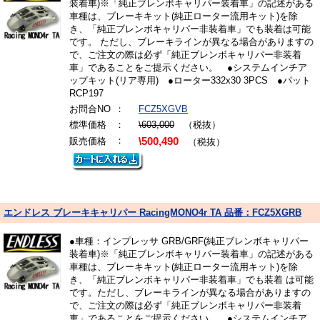
装着車)※「純正ブレンボキャリパー装着車」の記述がある
車種は、ブレーキキット(純正ローター流用キット)を除
き、「純正ブレンボキャリパー非装着車」でも装着は可能
です。 ただし、ブレーキラインが異なる場合がありますの
で、ご注文の際は必ず「純正ブレンボキャリパー非装着
車」であることをご提示ください。 ●システムインチア
ップキット(リア専用) ●ローター332x30 3PCS ●パット
RCP197
お問合NO
：
FCZ5XGVB
標準価格
：
\603,000
（税抜）
：
販売価格
\500,490
（税抜）
エンドレス ブレーキキャリパー RacingMONO4r TA 品番：FCZ5XGRB
●車種：インプレッサ GRB/GRF(純正ブレンボキャリパー
装着車)※「純正ブレンボキャリパー装着車」の記述がある
車種は、ブレーキキット(純正ローター流用キット)を除
き、「純正ブレンボキャリパー非装着車」でも装着 は可能
です。ただし、ブレーキラインが異なる場合がありますの
で、ご注文の際は必ず「純正ブレンボキャリパー非装着
車」であることをご提示ください。 ●システムインチア