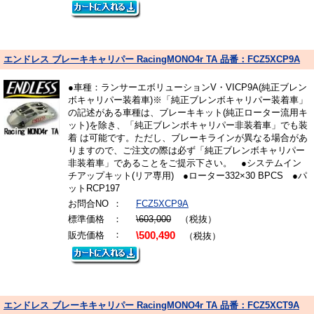
エンドレス ブレーキキャリパー RacingMONO4r TA 品番：FCZ5XCP9A
●車種：ランサーエボリューションV・VICP9A(純正ブレン
ボキャリパー装着車)※「純正ブレンボキャリパー装着車」
の記述がある車種は、ブレーキキット(純正ローター流用キ
ット)を除き、「純正ブレンボキャリパー非装着車」でも装
着 は可能です。ただし、ブレーキラインが異なる場合があ
りますので、ご注文の際は必ず「純正ブレンボキャリパー
非装着車」であることをご提示下さい。 ●システムイン
チアップキット(リア専用) ●ローター332×30 BPCS ●パ
ットRCP197
お問合NO
：
FCZ5XCP9A
標準価格
：
\603,000
（税抜）
：
販売価格
\500,490
（税抜）
エンドレス ブレーキキャリパー RacingMONO4r TA 品番：FCZ5XCT9A