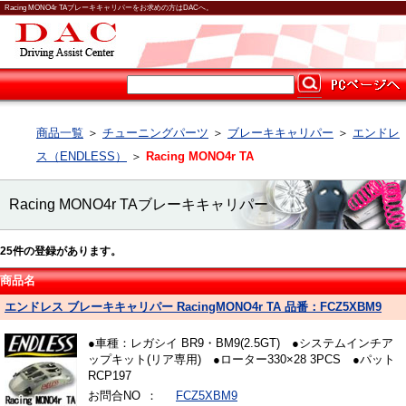
Racing MONO4r TAブレーキキャリパーをお求めの方はDACへ。
商品一覧
＞
チューニングパーツ
＞
ブレーキキャリパー
＞
エンドレ
ス（ENDLESS）
＞
Racing MONO4r TA
Racing MONO4r TAブレーキキャリパー
25
件の登録があります。
商品名
エンドレス ブレーキキャリパー RacingMONO4r TA 品番：FCZ5XBM9
●車種：レガシイ BR9・BM9(2.5GT) ●システムインチア
ップキット(リア専用) ●ローター330×28 3PCS ●パット
RCP197
お問合NO
：
FCZ5XBM9