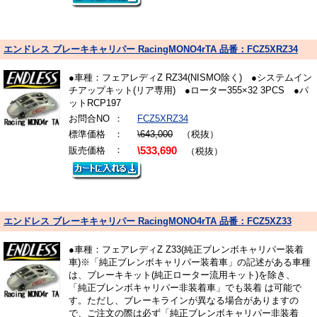
エンドレス ブレーキキャリパー RacingMONO4rTA 品番：FCZ5XRZ34
●車種：フェアレディZ RZ34(NISMO除く) ●システムイン
チアップキット(リア専用) ●ローター355×32 3PCS ●パ
ットRCP197
お問合NO
：
FCZ5XRZ34
標準価格
：
\643,000
（税抜）
：
販売価格
\533,690
（税抜）
エンドレス ブレーキキャリパー RacingMONO4rTA 品番：FCZ5XZ33
●車種：フェアレディZ Z33(純正ブレンボキャリパー装着
車)※「純正ブレンボキャリパー装着車」の記述がある車種
は、ブレーキキット(純正ローター流用キット)を除き、
「純正ブレンボキャリパー非装着車」でも装着 は可能で
す。ただし、ブレーキラインが異なる場合がありますの
で、ご注文の際は必ず「純正ブレンボキャリパー非装着