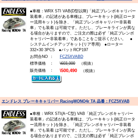
●車種：WRX STI VAB(D型以降)「純正ブレンボキャリパー
装着車」の記述がある車種は、ブレーキキット(純正ロータ
ー流用キット)を除き、「純正ブレンボキャリパー非装着
車」でも装着 は可能です。ただし、ブレーキラインが異な
る場合がありますので、ご注文の際は必ず「純正ブレンボ
キャリパー非装着車」であることをご提示ください。 ●
システムインチアップキット(リア専用) ●ローター
332×30 3PCS ●パットRCP197
お問合NO
：
FCZ5XVABD
標準価格
：
\603,000
（税抜）
：
販売価格
\500,490
（税抜）
エンドレス ブレーキキャリパー RacingMONO4r TA 品番：FCZ5XVAB
●車種：WRX STI(A~C型) VAB「純正ブレンボキャリパー
装着車」の記述がある車種は、ブレーキキット(純正ロータ
ー流用キット)を除き、「純正ブレンボキャリパー非装着
車」でも装着 は可能です。ただし、ブレーキラインが異な
る場合がありますので、ご注文の際は必ず「純正ブレンボ