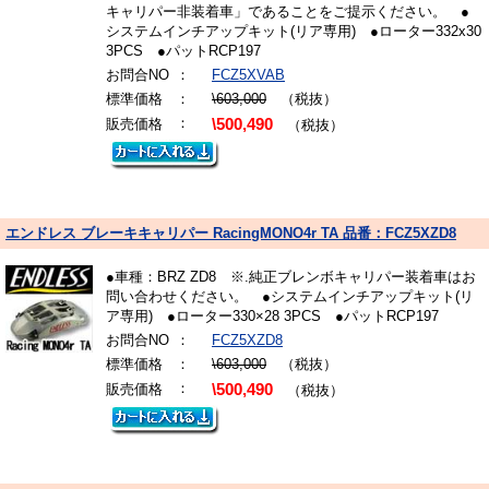
キャリパー非装着車」であることをご提示ください。 ●
システムインチアップキット(リア専用) ●ローター332x30
3PCS ●パットRCP197
お問合NO
：
FCZ5XVAB
標準価格
：
\603,000
（税抜）
：
販売価格
\500,490
（税抜）
エンドレス ブレーキキャリパー RacingMONO4r TA 品番：FCZ5XZD8
●車種：BRZ ZD8 ※.純正ブレンボキャリパー装着車はお
問い合わせください。 ●システムインチアップキット(リ
ア専用) ●ローター330×28 3PCS ●パットRCP197
お問合NO
：
FCZ5XZD8
標準価格
：
\603,000
（税抜）
：
販売価格
\500,490
（税抜）