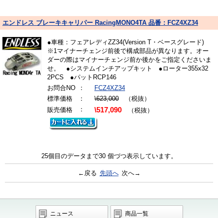
エンドレス ブレーキキャリパー RacingMONO4TA 品番：FCZ4XZ34
●車種：フェアレディZZ34(Version T・ベースグレード)
※1マイナーチェンジ前後で構成部品が異なります。オー
ダーの際はマイナーチェンジ前か後かをご指定くださいま
せ。 ●システムインチアップキット ●ローター355x32
2PCS ●パットRCP146
お問合NO
：
FCZ4XZ34
標準価格
：
\623,000
（税抜）
：
販売価格
\517,090
（税抜）
25個目のデータまで30 個づつ表示しています。
←戻る
先頭へ
次へ→
ニュース
商品一覧