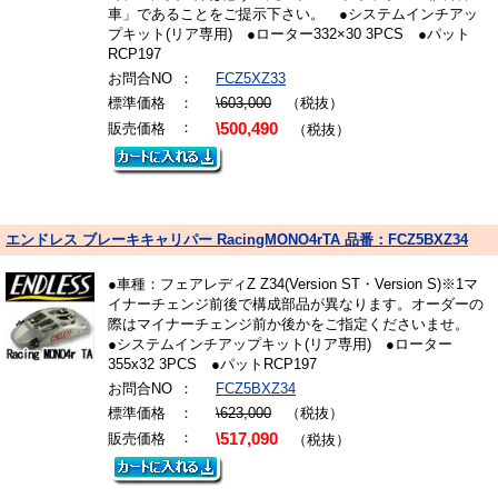
車」であることをご提示下さい。 ●システムインチアッ
プキット(リア専用) ●ローター332×30 3PCS ●パット
RCP197
お問合NO
：
FCZ5XZ33
標準価格
：
\603,000
（税抜）
：
販売価格
\500,490
（税抜）
エンドレス ブレーキキャリパー RacingMONO4rTA 品番：FCZ5BXZ34
●車種：フェアレディZ Z34(Version ST・Version S)※1マ
イナーチェンジ前後で構成部品が異なります。オーダーの
際はマイナーチェンジ前か後かをご指定くださいませ。
●システムインチアップキット(リア専用) ●ローター
355x32 3PCS ●パットRCP197
お問合NO
：
FCZ5BXZ34
標準価格
：
\623,000
（税抜）
：
販売価格
\517,090
（税抜）