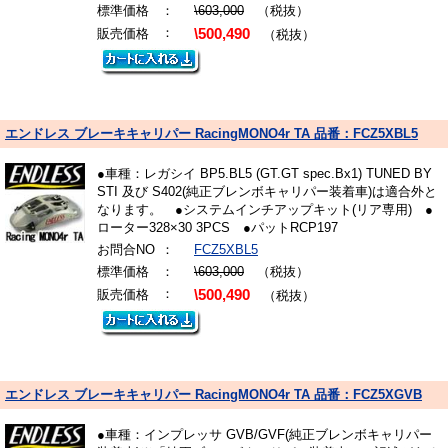
標準価格
：
\603,000
（税抜）
：
販売価格
\500,490
（税抜）
エンドレス ブレーキキャリパー RacingMONO4r TA 品番：FCZ5XBL5
●車種：レガシイ BP5.BL5 (GT.GT spec.Bx1) TUNED BY
STI 及び S402(純正ブレンボキャリパー装着車)は適合外と
なります。 ●システムインチアップキット(リア専用) ●
ローター328×30 3PCS ●パットRCP197
お問合NO
：
FCZ5XBL5
標準価格
：
\603,000
（税抜）
：
販売価格
\500,490
（税抜）
エンドレス ブレーキキャリパー RacingMONO4r TA 品番：FCZ5XGVB
●車種：インプレッサ GVB/GVF(純正ブレンボキャリパー