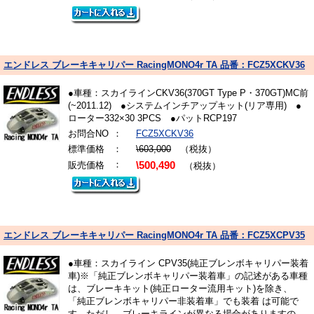
エンドレス ブレーキキャリパー RacingMONO4r TA 品番：FCZ5XCKV36
●車種：スカイラインCKV36(370GT Type P・370GT)MC前
(~2011.12) ●システムインチアップキット(リア専用) ●
ローター332×30 3PCS ●パットRCP197
お問合NO
：
FCZ5XCKV36
標準価格
：
\603,000
（税抜）
：
販売価格
\500,490
（税抜）
エンドレス ブレーキキャリパー RacingMONO4r TA 品番：FCZ5XCPV35
●車種：スカイライン CPV35(純正ブレンボキャリパー装着
車)※「純正ブレンボキャリパー装着車」の記述がある車種
は、ブレーキキット(純正ローター流用キット)を除き、
「純正ブレンボキャリパー非装着車」でも装着 は可能で
す。ただし、ブレーキラインが異なる場合がありますの