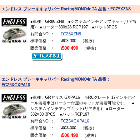
エンドレス ブレーキキャリパー RacingMONO4r TA 品番：FCZ5XZN8
●車種：GR86 ZN8 ●システムインチアップキット(リア専
用) ●ローター330x28 RCP197 ●パット3PCS
お問合NO
：
FCZ5XZN8
標準価格
：
\603,000
（税抜）
：
販売価格
\500,490
（税抜）
エンドレス ブレーキキャリパー RacingMONO4r TA 品番：
FCZ5XGXPA16
●車種：GRヤリス GXPA16 ※RCグレード 17インチホイ
ール装着車はローター付屋のキットが装着可能です。 ●
システムインチアップキット(リア専用) ●ローター
332×30 3PCS ●パットRCP197
お問合NO
：
FCZ5XGXPA16
標準価格
：
\603,000
（税抜）
：
販売価格
\500,490
（税抜）