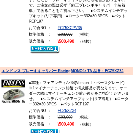
で、ご注文の際は必ず「純正ブレンボキャリパー非装着
車」であることをご提示下さい。 ●システムインチアッ
プキット(リア専用) ●ローター332×30 3PCS ●パット
RCP197
お問合NO
：
FCZ5XCPV35
標準価格
：
\603,000
（税抜）
：
販売価格
\500,490
（税抜）
エンドレス ブレーキキャリパー RacingMONO4r TA 品番：FCZ5XZ34
●車種：フェアレディZZ34(Version T・ベースグレード)
※1マイナーチェンジ前後で構成部品が異なります。オー
ダーの際はマイナーチェンジ前か後かをご指定くださいま
せ。 ●システムインチアップキット(リア専用) ●ロータ
ー332×30 3PCS ●パットRCP197
お問合NO
：
FCZ5XZ34
標準価格
：
\603,000
（税抜）
：
販売価格
\500,490
（税抜）