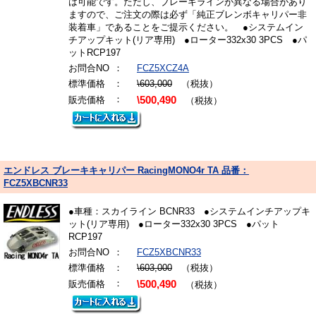
は可能です。ただし、ブレーキラインが異なる場合があり
ますので、ご注文の際は必ず「純正ブレンボキャリパー非
装着車」であることをご提示ください。 ●システムイン
チアップキット(リア専用) ●ローター332x30 3PCS ●パ
ットRCP197
お問合NO
：
FCZ5XCZ4A
標準価格
：
\603,000
（税抜）
：
販売価格
\500,490
（税抜）
エンドレス ブレーキキャリパー RacingMONO4r TA 品番：
FCZ5XBCNR33
●車種：スカイライン BCNR33 ●システムインチアップキ
ット(リア専用) ●ローター332x30 3PCS ●パット
RCP197
お問合NO
：
FCZ5XBCNR33
標準価格
：
\603,000
（税抜）
：
販売価格
\500,490
（税抜）