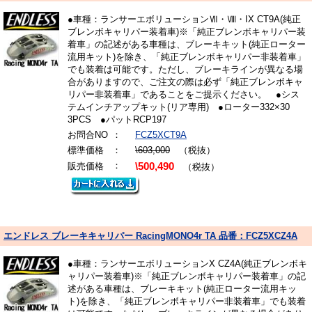
●車種：ランサーエボリューションⅦ・Ⅷ・IX CT9A(純正
ブレンボキャリパー装着車)※「純正ブレンボキャリパー装
着車」の記述がある車種は、ブレーキキット(純正ローター
流用キット)を除き、「純正ブレンボキャリパー非装着車」
でも装着は可能です。ただし、ブレーキラインが異なる場
合がありますので、ご注文の際は必ず「純正ブレンボキャ
リパー非装着車」であることをご提示ください。 ●シス
テムインチアップキット(リア専用) ●ローター332×30
3PCS ●パットRCP197
お問合NO
：
FCZ5XCT9A
標準価格
：
\603,000
（税抜）
：
販売価格
\500,490
（税抜）
エンドレス ブレーキキャリパー RacingMONO4r TA 品番：FCZ5XCZ4A
●車種：ランサーエボリューションX CZ4A(純正ブレンボキ
ャリパー装着車)※「純正ブレンボキャリパー装着車」の記
述がある車種は、ブレーキキット(純正ローター流用キッ
ト)を除き、「純正ブレンボキャリパー非装着車」でも装着