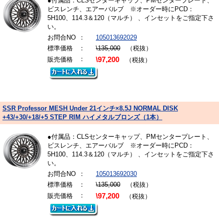
●付属品：CLSセンターキャップ、PMセンタープレート、
ビスレンチ、エアーバルブ ※オーダー時にPCD：
5H100、114.3＆120（マルチ） 、インセットをご指定下さ
い。
お問合NO
：
105013692029
標準価格
：
\135,000
（税抜）
：
販売価格
\97,200
（税抜）
SSR Professor MESH Under 21インチ×8.5J NORMAL DISK
+43/+30/+18/+5 STEP RIM ハイメタルブロンズ（1本）
●付属品：CLSセンターキャップ、PMセンタープレート、
ビスレンチ、エアーバルブ ※オーダー時にPCD：
5H100、114.3＆120（マルチ） 、インセットをご指定下さ
い。
お問合NO
：
105013692030
標準価格
：
\135,000
（税抜）
：
販売価格
\97,200
（税抜）