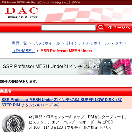
SSR Professor MESH Under21インチアルミホイールをお求めの方はDACへ。
商品一覧
＞
アルミホイール
＞
21インチアルミホイール
＞
タナベ
（TANABE）
＞
SSR Professor MESH Under
SSR Professor MESH Under21インチアルミホイー
80
件の登録があります。
ル
商品名
SSR Professor MESH Under 21インチ×7.0J SUPER LOW DISK +37
STEP RIM チタンシルバー（1本）
●付属品：CLSセンターキャップ、PMセンタープレート、
ビスレンチ、エアーバルブ ※オーダー時にPCD：
5H100、114.3＆120（マルチ） をご指定下さい。