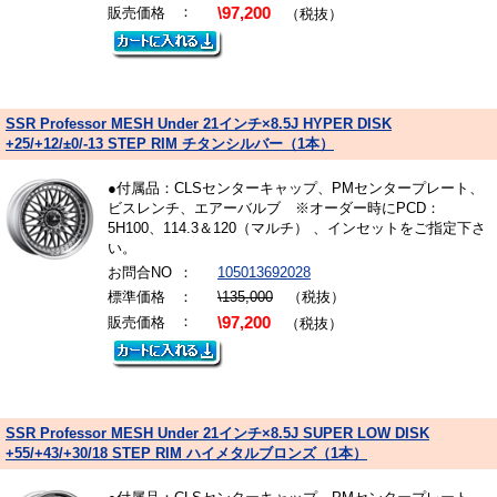
：
販売価格
\97,200
（税抜）
SSR Professor MESH Under 21インチ×8.5J HYPER DISK
+25/+12/±0/-13 STEP RIM チタンシルバー（1本）
●付属品：CLSセンターキャップ、PMセンタープレート、
ビスレンチ、エアーバルブ ※オーダー時にPCD：
5H100、114.3＆120（マルチ） 、インセットをご指定下さ
い。
お問合NO
：
105013692028
標準価格
：
\135,000
（税抜）
：
販売価格
\97,200
（税抜）
SSR Professor MESH Under 21インチ×8.5J SUPER LOW DISK
+55/+43/+30/18 STEP RIM ハイメタルブロンズ（1本）