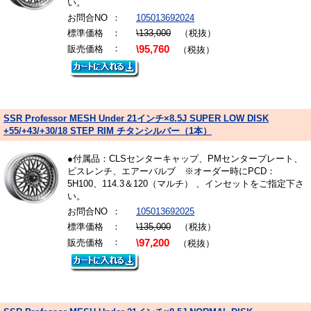
い。
お問合NO
：
105013692024
標準価格
：
\133,000
（税抜）
：
販売価格
\95,760
（税抜）
SSR Professor MESH Under 21インチ×8.5J SUPER LOW DISK
+55/+43/+30/18 STEP RIM チタンシルバー（1本）
●付属品：CLSセンターキャップ、PMセンタープレート、
ビスレンチ、エアーバルブ ※オーダー時にPCD：
5H100、114.3＆120（マルチ） 、インセットをご指定下さ
い。
お問合NO
：
105013692025
標準価格
：
\135,000
（税抜）
：
販売価格
\97,200
（税抜）