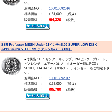
い。
お問合NO
：
105013692016
標準価格
：
\131,000
（税抜）
：
販売価格
\94,320
（税抜）
SSR Professor MESH Under 21インチ×8.0J SUPER LOW DISK
+49/+37/+24 STEP RIM チタンシルバー（1本）
●付属品：CLSセンターキャップ、PMセンタープレート、
ビスレンチ、エアーバルブ ※オーダー時にPCD：
5H100、114.3＆120（マルチ） 、インセットをご指定下さ
い。
お問合NO
：
105013692017
標準価格
：
\133,000
（税抜）
：
販売価格
\95,760
（税抜）