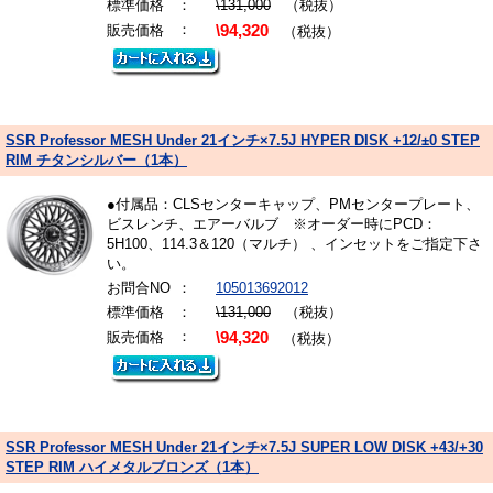
標準価格
：
\131,000
（税抜）
：
販売価格
\94,320
（税抜）
SSR Professor MESH Under 21インチ×7.5J HYPER DISK +12/±0 STEP
RIM チタンシルバー（1本）
●付属品：CLSセンターキャップ、PMセンタープレート、
ビスレンチ、エアーバルブ ※オーダー時にPCD：
5H100、114.3＆120（マルチ） 、インセットをご指定下さ
い。
お問合NO
：
105013692012
標準価格
：
\131,000
（税抜）
：
販売価格
\94,320
（税抜）
SSR Professor MESH Under 21インチ×7.5J SUPER LOW DISK +43/+30
STEP RIM ハイメタルブロンズ（1本）