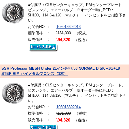
●付属品：CLSセンターキャップ、PMセンタープレート、
ビスレンチ、エアーバルブ ※オーダー時にPCD：
5H100、114.3＆120（マルチ） 、インセットをご指定下さ
い。
お問合NO
：
105013692013
標準価格
：
\131,000
（税抜）
：
販売価格
\94,320
（税抜）
SSR Professor MESH Under 21インチ×7.5J NORMAL DISK +30/+18
STEP RIM ハイメタルブロンズ（1本）
●付属品：CLSセンターキャップ、PMセンタープレート、
ビスレンチ、エアーバルブ ※オーダー時にPCD：
5H100、114.3＆120（マルチ） 、インセットをご指定下さ
い。
お問合NO
：
105013692014
標準価格
：
\131,000
（税抜）
：
販売価格
\94,320
（税抜）