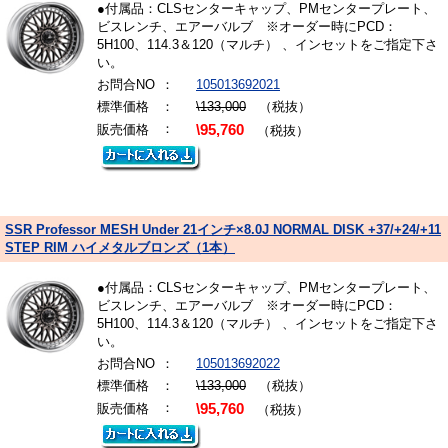
●付属品：CLSセンターキャップ、PMセンタープレート、
ビスレンチ、エアーバルブ ※オーダー時にPCD：
5H100、114.3＆120（マルチ） 、インセットをご指定下さ
い。
お問合NO
：
105013692021
標準価格
：
\133,000
（税抜）
：
販売価格
\95,760
（税抜）
SSR Professor MESH Under 21インチ×8.0J NORMAL DISK +37/+24/+11
STEP RIM ハイメタルブロンズ（1本）
●付属品：CLSセンターキャップ、PMセンタープレート、
ビスレンチ、エアーバルブ ※オーダー時にPCD：
5H100、114.3＆120（マルチ） 、インセットをご指定下さ
い。
お問合NO
：
105013692022
標準価格
：
\133,000
（税抜）
：
販売価格
\95,760
（税抜）