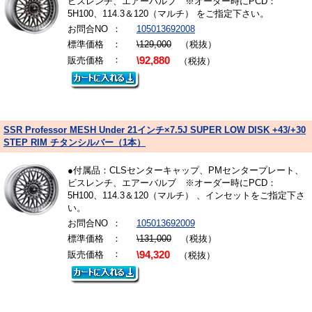
ビスレンチ、エアーバルブ ※オーダー時にPCD：
5H100、114.3＆120（マルチ） をご指定下さい。
お問合NO
：
105013692008
標準価格
：
\129,000
（税抜）
：
販売価格
\92,880
（税抜）
SSR Professor MESH Under 21インチ×7.5J SUPER LOW DISK +43/+30
STEP RIM チタンシルバー（1本）
●付属品：CLSセンターキャップ、PMセンタープレート、
ビスレンチ、エアーバルブ ※オーダー時にPCD：
5H100、114.3＆120（マルチ） 、インセットをご指定下さ
い。
お問合NO
：
105013692009
標準価格
：
\131,000
（税抜）
：
販売価格
\94,320
（税抜）