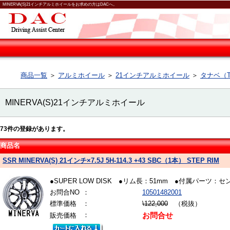
MINERVA(S)21インチアルミホイールをお求めの方はDACへ。
商品一覧
＞
アルミホイール
＞
21インチアルミホイール
＞
タナベ（T
MINERVA(S)21インチアルミホイール
73
件の登録があります。
商品名
SSR MINERVA(S) 21インチ×7.5J 5H-114.3 +43 SBC（1本） STEP RIM
●SUPER LOW DISK ●リム長：51mm ●付属パ
お問合NO
：
10501482001
標準価格
：
\122,000
（税抜）
：
販売価格
お問合せ