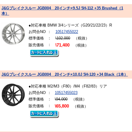
J&Gブレイクスルー JGB004 20インチ×9.5J 5H-112 +35 Brushed（1
本）
●対応車種 BMW 3/4シリーズ（G20/21/22/23）R
お問合NO
：
10517455022
標準価格
：
\102,000
（税抜）
：
販売価格
\71,400
（税抜）
J&Gブレイクスルー JGB004 20インチ×10.0J 5H-120 +34 Black（1本）
●対応車種 M2/M3（F80）/M4（F82/83）リア
お問合NO
：
10517455023
標準価格
：
\94,000
（税抜）
：
販売価格
\65,800
（税抜）