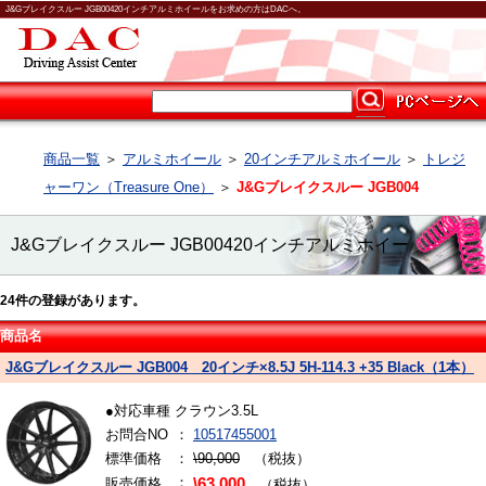
J&Gブレイクスルー JGB00420インチアルミホイールをお求めの方はDACへ。
商品一覧
＞
アルミホイール
＞
20インチアルミホイール
＞
トレジ
ャーワン（Treasure One）
＞
J&Gブレイクスルー JGB004
J&Gブレイクスルー JGB00420インチアルミホイー
24
件の登録があります。
ル
商品名
J&Gブレイクスルー JGB004 20インチ×8.5J 5H-114.3 +35 Black（1本）
●対応車種 クラウン3.5L
お問合NO
：
10517455001
標準価格
：
\90,000
（税抜）
：
販売価格
\63,000
（税抜）