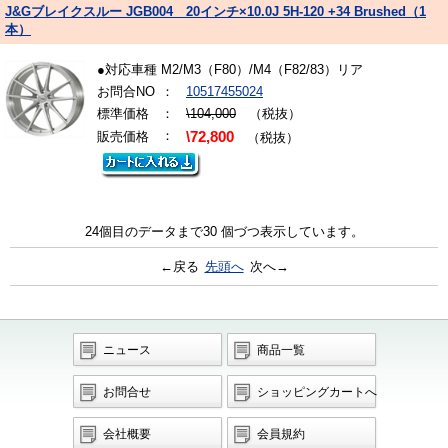
J&Gブレイクスルー JGB004 20インチ×10.0J 5H-120 +34 Brushed（1
本）
●対応車種 M2/M3（F80）/M4（F82/83）リア
お問合NO
：
10517455024
標準価格
：
\104,000
（税抜）
：
販売価格
\72,800
（税抜）
24個目のデータまで30 個づつ表示しています。
←戻る
先頭へ
次へ→
ニュース
商品一覧
お問合せ
ショッピングカートへ
会社概要
会員規約