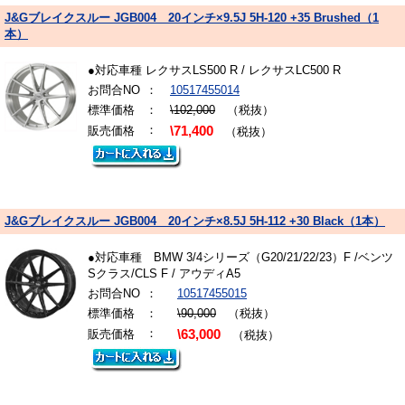
J&Gブレイクスルー JGB004 20インチ×9.5J 5H-120 +35 Brushed（1
本）
●対応車種 レクサスLS500 R / レクサスLC500 R
お問合NO
：
10517455014
標準価格
：
\102,000
（税抜）
：
販売価格
\71,400
（税抜）
J&Gブレイクスルー JGB004 20インチ×8.5J 5H-112 +30 Black（1本）
●対応車種 BMW 3/4シリーズ（G20/21/22/23）F /ベンツ
Sクラス/CLS F / アウディA5
お問合NO
：
10517455015
標準価格
：
\90,000
（税抜）
：
販売価格
\63,000
（税抜）