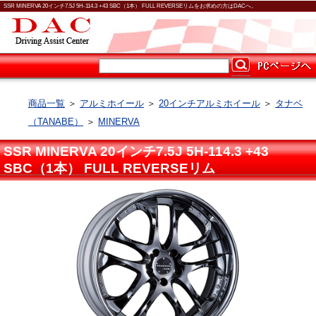
SSR MINERVA 20インチ7.5J 5H-114.3 +43 SBC（1本） FULL REVERSEリムをお求めの方はDACへ。
商品一覧
＞
アルミホイール
＞
20インチアルミホイール
＞
タナベ
（TANABE）
＞
MINERVA
SSR MINERVA 20インチ7.5J 5H-114.3 +43
SBC（1本） FULL REVERSEリム