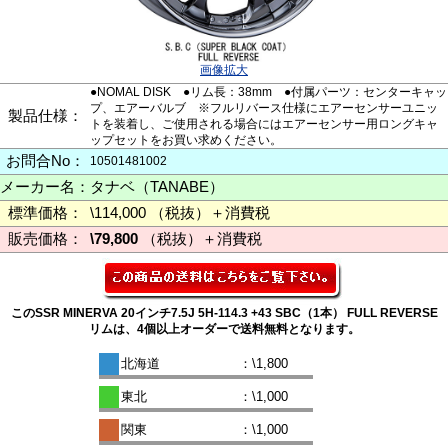
画像拡大
●NOMAL DISK ●リム長：38mm ●付属パーツ：センターキャッ
プ、エアーバルブ ※フルリバース仕様にエアーセンサーユニッ
製品仕様：
トを装着し、ご使用される場合にはエアーセンサー用ロングキャ
ップセットをお買い求めください。
お問合No：
10501481002
メーカー名：
タナベ（TANABE）
標準価格：
\114,000 （税抜）＋消費税
販売価格：
\79,800
（税抜）＋消費税
このSSR MINERVA 20インチ7.5J 5H-114.3 +43 SBC（1本） FULL REVERSE
リムは、4個以上オーダーで送料無料となります。
北海道
：\1,800
東北
：\1,000
関東
：\1,000