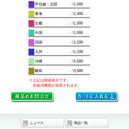
甲信越・北陸
：\1,000
東海
：\1,000
近畿
：\1,000
中国
：\1,000
四国
：\1,100
九州
：\1,100
沖縄
：\5,000
離島
：\3,000
※上記は税抜表示です。
別途消費税が加算されます。
ニュース
商品一覧