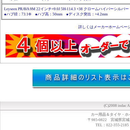
Leyseen PRAVA 9M 22インチ×9.0J 5H-114.3 +38 クロームハイパーシル
●ハブ径：73.1Φ ●ハブ高：50mm ●ディスク突出：+4.2mm
詳しくはメーカーホームペー
(C)2008 indac A
カー用品＆タイヤ・ホ
〒985-0822 宮城県宮
TEL：022-355-2185