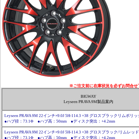
※ご注文前に在庫状況を必ずお問合せ
BIGWAY
Leyseen PRAVA 9M製品案内
Leyseen PRAVA 9M 22インチ×9.0J 5H-114.3 +38 グロスブラックリムポ
●ハブ径：73.1Φ ●ハブ高：50mm ●ディスク突出：+4.2mm
Leyseen PRAVA 9M 22インチ×9.0J 5H-114.3 +38 グロスブラック/リムレ
●ハブ径：73.1Φ ●ハブ高：50mm ●ディスク突出：+4.2mm