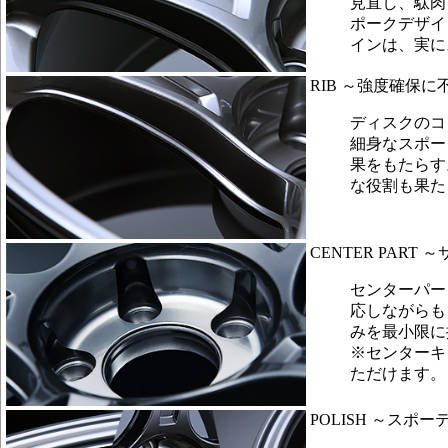
見直し、駄肉
ポークデザイ
インは、実に
RIB ～強度確保
ディスクのコ
細身なスポー
果をもたらす
な役割も果た
CENTER PAR
センターパー
応しながらも
みを最小限に
※センターキ
ただけます。
POLISH ～ス