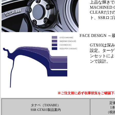
上品な輝きで
MACHINED 
CLEARだ
ト、SSRロ
FACE DESIG
GTX03は
設定。ターゲ
ンセットによ
ンで設計。
※ご注文前に必ず在庫状況をご確認下
定
タナベ（TANABE）
1
SSR GTX03製品案内
（税