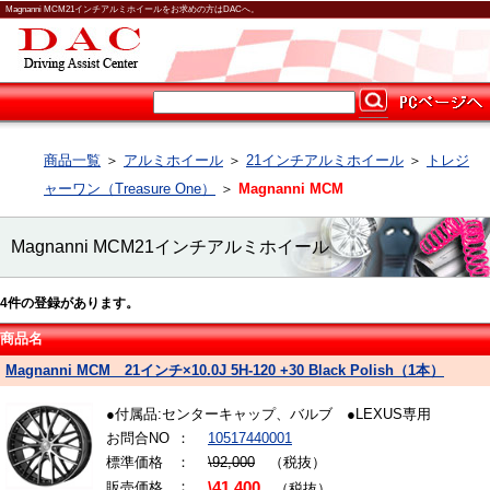
Magnanni MCM21インチアルミホイールをお求めの方はDACへ。
商品一覧
＞
アルミホイール
＞
21インチアルミホイール
＞
トレジ
ャーワン（Treasure One）
＞
Magnanni MCM
Magnanni MCM21インチアルミホイール
4
件の登録があります。
商品名
Magnanni MCM 21インチ×10.0J 5H-120 +30 Black Polish（1本）
●付属品:センターキャップ、バルブ ●LEXUS専用
お問合NO
：
10517440001
標準価格
：
\92,000
（税抜）
：
販売価格
\41,400
（税抜）