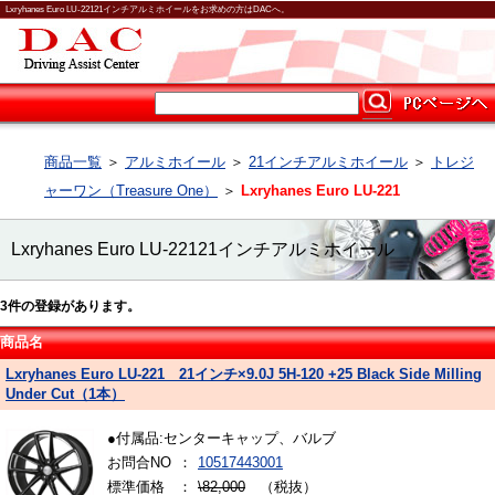
Lxryhanes Euro LU-22121インチアルミホイールをお求めの方はDACへ。
商品一覧
＞
アルミホイール
＞
21インチアルミホイール
＞
トレジ
ャーワン（Treasure One）
＞
Lxryhanes Euro LU-221
Lxryhanes Euro LU-22121インチアルミホイール
3
件の登録があります。
商品名
Lxryhanes Euro LU-221 21インチ×9.0J 5H-120 +25 Black Side Milling
Under Cut（1本）
●付属品:センターキャップ、バルブ
お問合NO
：
10517443001
標準価格
：
\82,000
（税抜）