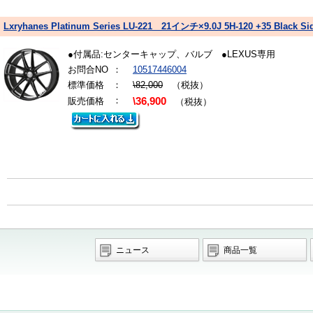
Lxryhanes Platinum Series LU-221 21インチ×9.0J 5H-120 +35 Black S
●付属品:センターキャップ、バルブ ●LEXUS専用
お問合NO
：
10517446004
標準価格
：
\82,000
（税抜）
：
販売価格
\36,900
（税抜）
ニュース
商品一覧