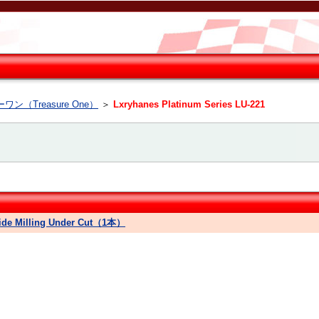
ン（Treasure One）
＞
Lxryhanes Platinum Series LU-221
Side Milling Under Cut（1本）