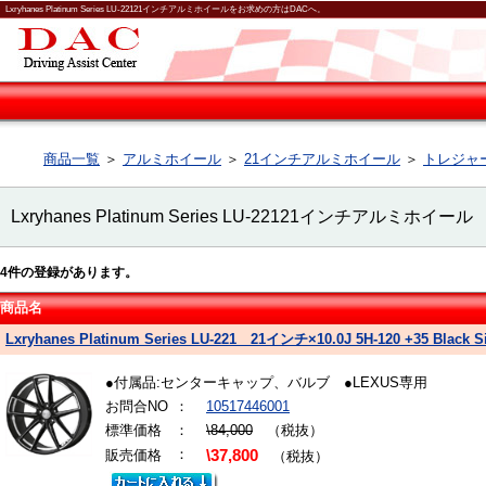
Lxryhanes Platinum Series LU-22121インチアルミホイールをお求めの方はDACへ。
商品一覧
＞
アルミホイール
＞
21インチアルミホイール
＞
トレジャーワ
Lxryhanes Platinum Series LU-22121インチアルミホイール
4
件の登録があります。
商品名
Lxryhanes Platinum Series LU-221 21インチ×10.0J 5H-120 +35 Black 
●付属品:センターキャップ、バルブ ●LEXUS専用
お問合NO
：
10517446001
標準価格
：
\84,000
（税抜）
：
販売価格
\37,800
（税抜）