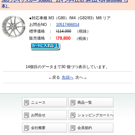
J&Gブレイクスルー JGB001 21インチ×11.0J 5H-112 +24 Brushed（1
本）
●対応車種 M3（G80）/M4（G82/83）M8 リア
お問合NO
：
10517466014
標準価格
：
\114,000
（税抜）
：
販売価格
\79,800
（税抜）
14個目のデータまで30 個づつ表示しています。
←戻る
先頭へ
次へ→
ニュース
商品一覧
お問合せ
ショッピングカートへ
会社概要
会員規約