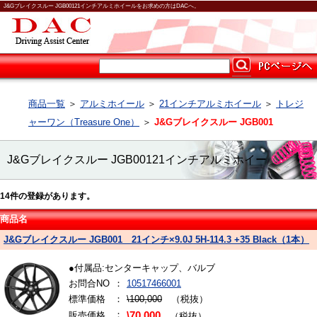
J&Gブレイクスルー JGB00121インチアルミホイールをお求めの方はDACへ。
商品一覧
＞
アルミホイール
＞
21インチアルミホイール
＞
トレジ
ャーワン（Treasure One）
＞
J&Gブレイクスルー JGB001
J&Gブレイクスルー JGB00121インチアルミホイー
14
件の登録があります。
ル
商品名
J&Gブレイクスルー JGB001 21インチ×9.0J 5H-114.3 +35 Black（1本）
●付属品:センターキャップ、バルブ
お問合NO
：
10517466001
標準価格
：
\100,000
（税抜）
：
販売価格
\70,000
（税抜）