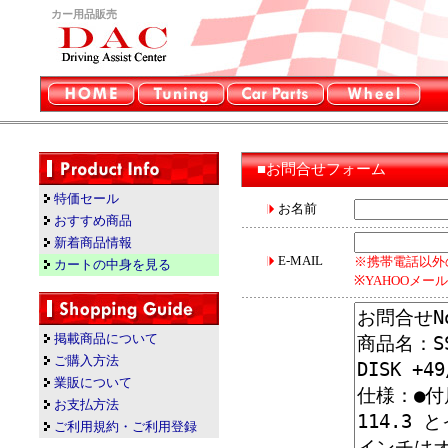
カー用品販売
■お問合せフォーム
特価セール
お名前
おすすめ商品
新着商品情報
E-MAIL
※携帯電話以外
カートの中身を見る
※YAHOOメ
掲載商品について
ご購入方法
業販について
お支払方法
ご利用規約・ご利用登録