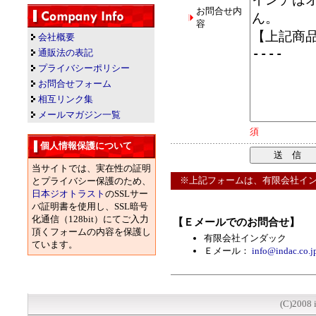
お問合せ内
容
会社概要
通販法の表記
プライバシーポリシー
お問合せフォーム
相互リンク集
メールマガジン一覧
須
個人情報保護について
当サイトでは、実在性の証明
※上記フォームは、有限会社イン
とプライバシー保護のため、
日本ジオトラスト
のSSLサー
バ証明書を使用し、SSL暗号
化通信（128bit）にてご入力
【Ｅメールでのお問合せ】
頂くフォームの内容を保護し
有限会社インダック
ています。
Ｅメール：
info@indac.co.j
(C)2008 