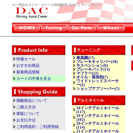
カー用品＆タイヤ・ホイール卸値販売【DAC】サイトマップ
チューニング
車高調(17)
特価セール
ブレーキキャリパー(38)
おすすめ商品
サスペンション(9)
ブレーキパッド(13)
新着商品情報
マフラー(22)
オイル・添加剤(7)
カートの中身を見る
ワイドトレッドスペーサ
ー(3)
ショップアブソーバー(7)
アルミホイール
掲載商品について
ご購入方法
18インチアルミホイール
(117)
業販について
19インチアルミホイール
(102)
お支払方法
20インチアルミホイール
ご利用規約・ご利用登録
(114)
21インチアルミホイール