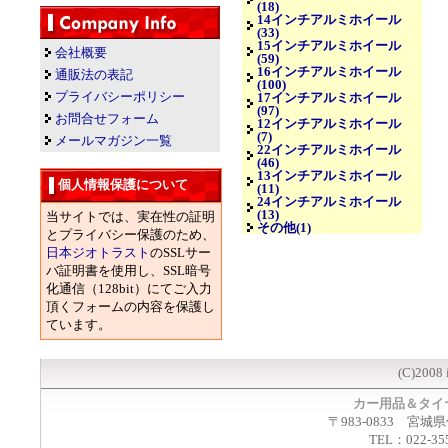
(18)
14インチアルミホイール
(33)
15インチアルミホイール
会社概要
(59)
16インチアルミホイール
通販法の表記
(100)
プライバシーポリシー
17インチアルミホイール
(97)
お問合せフォーム
12インチアルミホイール
(7)
メールマガジン一覧
22インチアルミホイール
(46)
13インチアルミホイール
個人情報保護について
(11)
24インチアルミホイール
(13)
当サイトでは、実在性の証明
その他(1)
とプライバシー保護のため、
日本ジオトラスト
のSSLサー
バ証明書を使用し、SSL暗号
化通信（128bit）にてご入力
頂くフォームの内容を保護し
ています。
(C)2008 
カー用品＆タイ
〒983-0833 宮城
TEL：022-35