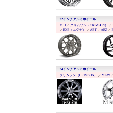
22インチアルミホイール
MLJ
クリムソン（CRIMSON）
／
／
EXE（エグゼ）
ABT
AEZ
／
／
／
／
24インチアルミホイール
クリムソン（CRIMSON）
MKW
／