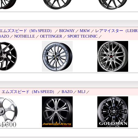
エムズスピード（M's SPEED）
BIGWAY
MKW
レアマイスター（LEHRM
／
／
／
BAZO
NOTHELLE
OETTINGER
SPORT TECHNIC
／
／
／
／
エムズスピード（M's SPEED）
BAZO
MLJ
／
／
／
／