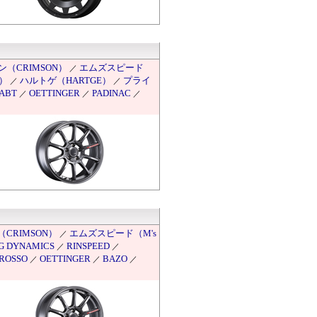
（CRIMSON）
エムズスピード
／
t）
ハルトゲ（HARTGE）
プライ
／
／
ABT
OETTINGER
PADINAC
／
／
／
CRIMSON）
エムズスピード（M's
／
G DYNAMICS
RINSPEED
／
／
 ROSSO
OETTINGER
BAZO
／
／
／