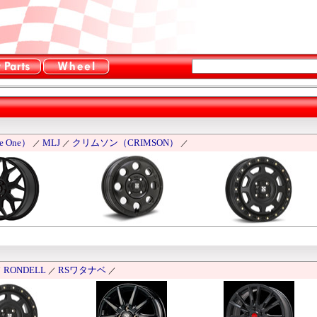
 One）
MLJ
クリムソン（CRIMSON）
／
／
／
RONDELL
RSワタナベ
／
／
／