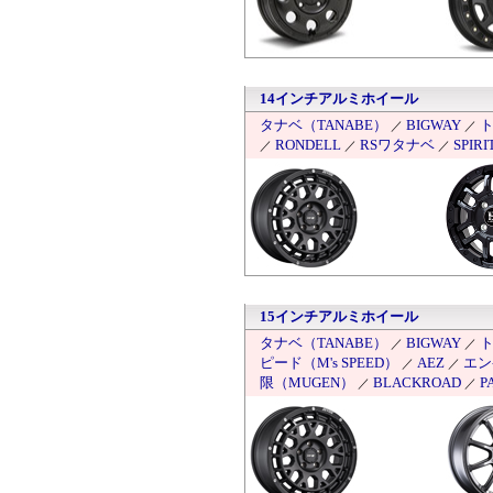
14インチアルミホイール
タナベ（TANABE）
BIGWAY
ト
／
／
RONDELL
RSワタナベ
SPIRI
／
／
／
15インチアルミホイール
タナベ（TANABE）
BIGWAY
ト
／
／
ピード（M's SPEED）
AEZ
エン
／
／
限（MUGEN）
BLACKROAD
P
／
／