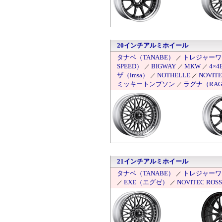
20インチアルミホイール
タナベ（TANABE）
トレジャーワン（
／
SPEED）
BIGWAY
MKW
4×4E
／
／
／
ザ（imsa）
NOTHELLE
NOVITE
／
／
ミッキートンプソン
ラグナ（RAG
／
21インチアルミホイール
タナベ（TANABE）
トレジャーワン（
／
EXE（エグゼ）
NOVITEC ROS
／
／