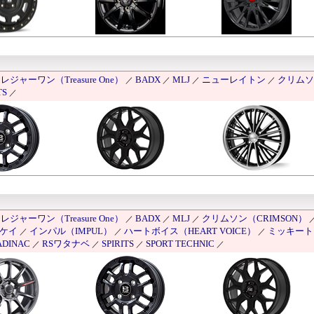
レジャーワン（Treasure One）
BADX
MLJ
ニューレイトン
クリムソ
／
／
／
／
TS
／
レジャーワン（Treasure One）
BADX
MLJ
クリムソン（CRIMSON）
／
／
／
ケイ
インパル（IMPUL）
ハートボイス（HEART VOICE）
ミッキート
／
／
／
ADINAC
RSワタナベ
SPIRITS
SPORT TECHNIC
／
／
／
／