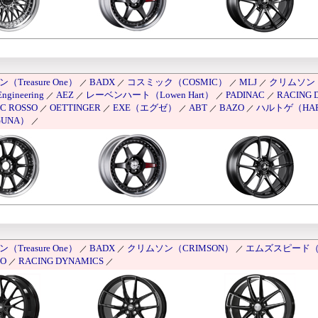
Treasure One）
BADX
コスミック（COSMIC）
MLJ
クリムソン（
／
／
／
／
ngineering
AEZ
レーベンハート（Lowen Hart）
PADINAC
RACING 
／
／
／
／
C ROSSO
OETTINGER
EXE（エグゼ）
ABT
BAZO
ハルトゲ（HAR
／
／
／
／
／
UNA）
／
Treasure One）
BADX
クリムソン（CRIMSON）
エムズスピード（M'
／
／
／
SO
RACING DYNAMICS
／
／