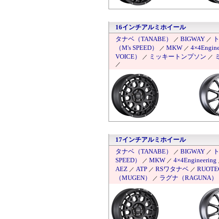
16インチアルミホイール
タナベ（TANABE）
BIGWAY
ト
／
／
（M's SPEED）
MKW
4×4Engine
／
／
VOICE）
ミッキートンプソン
／
／
／
17インチアルミホイール
タナベ（TANABE）
BIGWAY
ト
／
／
SPEED）
MKW
4×4Engineering
／
／
AEZ
ATP
RSワタナベ
RUOTE
／
／
／
（MUGEN）
ラグナ（RAGUNA）
／