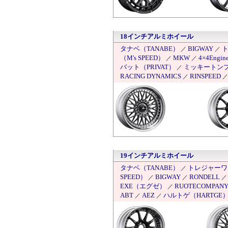
18インチアルミホイール
タナベ（TANABE）
BIGWAY
ト
／
／
（M's SPEED）
MKW
4×4Engine
／
／
バット（PRIVAT）
ミッキートン
／
RACING DYNAMICS
RINSPEED
／
19インチアルミホイール
タナベ（TANABE）
トレジャーワン（
／
SPEED）
BIGWAY
RONDELL
／
／
EXE（エグゼ）
RUOTECOMPAN
／
ABT
AEZ
ハルトゲ（HARTGE
／
／