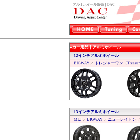
アルミホイール販売｜DAC
●カー用品｜アルミホイール
12インチアルミホイール
BIGWAY
トレジャーワン（Treasure
／
13インチアルミホイール
MLJ
BIGWAY
ニューレイトン
／
／