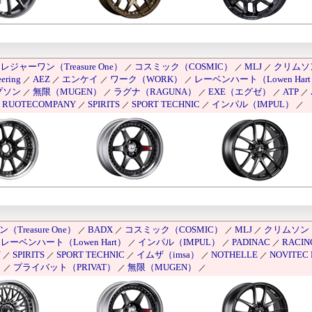
レジャーワン（Treasure One）
コスミック（COSMIC）
MLJ
クリムソン
／
／
／
ering
AEZ
エンケイ
ワーク（WORK）
レーベンハート（Lowen Har
／
／
／
／
プソン
無限（MUGEN）
ラグナ（RAGUNA）
EXE（エグゼ）
ATP
／
／
／
／
／
RUOTECOMPANY
SPIRITS
SPORT TECHNIC
インパル（IMPUL）
／
／
／
／
／
Treasure One）
BADX
コスミック（COSMIC）
MLJ
クリムソン（
／
／
／
／
レーベンハート（Lowen Hart）
インパル（IMPUL）
PADINAC
RACIN
／
／
／
／
Y
SPIRITS
SPORT TECHNIC
イムザ（imsa）
NOTHELLE
NOVITEC
／
／
／
／
／
）
プライバット（PRIVAT）
無限（MUGEN）
／
／
／