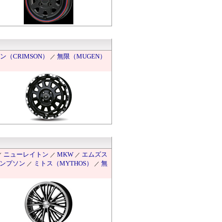
ン（CRIMSON）
無限（MUGEN）
／
ニューレイトン
MKW
エムズス
／
／
／
ンプソン
ミトス（MYTHOS）
無
／
／