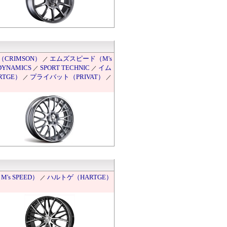
CRIMSON）
エムズスピード（M's
／
DYNAMICS
SPORT TECHNIC
イム
／
／
TGE）
プライバット（PRIVAT）
／
／
s SPEED）
ハルトゲ（HARTGE）
／