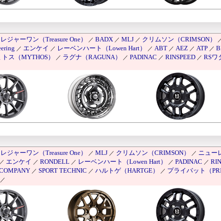
レジャーワン（Treasure One）
BADX
MLJ
クリムソン（CRIMSON）
／
／
／
ering
エンケイ
レーベンハート（Lowen Hart）
ABT
AEZ
ATP
B
／
／
／
／
／
／
ミトス（MYTHOS）
ラグナ（RAGUNA）
PADINAC
RINSPEED
RSワ
／
／
／
／
レジャーワン（Treasure One）
MLJ
クリムソン（CRIMSON）
ニュー
／
／
／
エンケイ
RONDELL
レーベンハート（Lowen Hart）
PADINAC
RI
／
／
／
／
／
COMPANY
SPORT TECHNIC
ハルトゲ（HARTGE）
プライバット（PRI
／
／
／
／