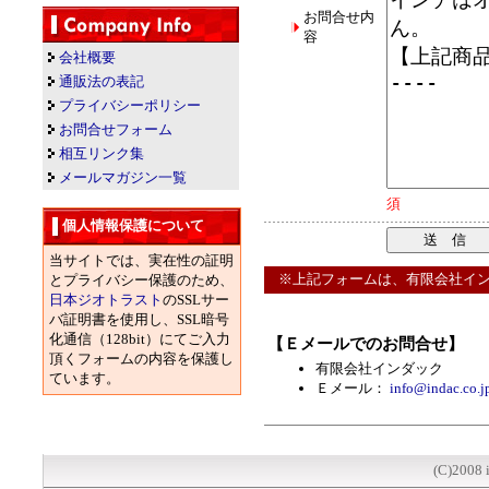
お問合せ内
容
会社概要
通販法の表記
プライバシーポリシー
お問合せフォーム
相互リンク集
メールマガジン一覧
須
個人情報保護について
当サイトでは、実在性の証明
※上記フォームは、有限会社イン
とプライバシー保護のため、
日本ジオトラスト
のSSLサー
バ証明書を使用し、SSL暗号
化通信（128bit）にてご入力
【Ｅメールでのお問合せ】
頂くフォームの内容を保護し
有限会社インダック
ています。
Ｅメール：
info@indac.co.j
(C)2008 