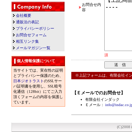
お問合せ内
容
会社概要
通販法の表記
プライバシーポリシー
お問合せフォーム
相互リンク集
メールマガジン一覧
須
個人情報保護について
当サイトでは、実在性の証明
※上記フォームは、有限会社イン
とプライバシー保護のため、
日本ジオトラスト
のSSLサー
バ証明書を使用し、SSL暗号
化通信（128bit）にてご入力
【Ｅメールでのお問合せ】
頂くフォームの内容を保護し
有限会社インダック
ています。
Ｅメール：
info@indac.co.j
(C)2008 