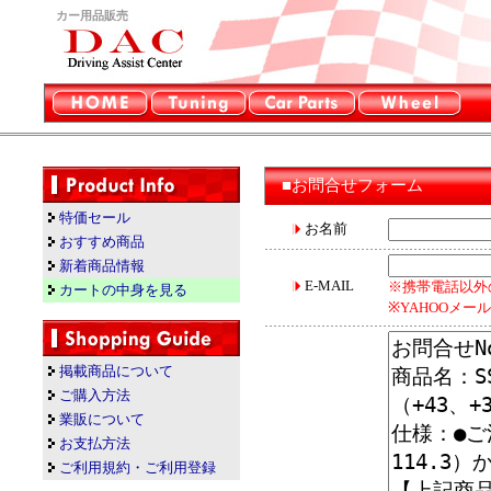
カー用品販売
■お問合せフォーム
特価セール
お名前
おすすめ商品
新着商品情報
E-MAIL
※携帯電話以外
カートの中身を見る
※YAHOOメ
掲載商品について
ご購入方法
業販について
お支払方法
ご利用規約・ご利用登録