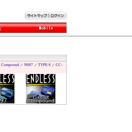
it Compound
NS97
TYPE-S
CC-
／
／
／