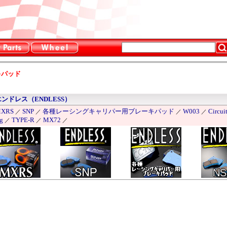
キパッド
エンドレス（ENDLESS）
XRS
SNP
各種レーシングキャリパー用ブレーキパッド
W003
Circu
／
／
／
／
g
TYPE-R
MX72
／
／
／