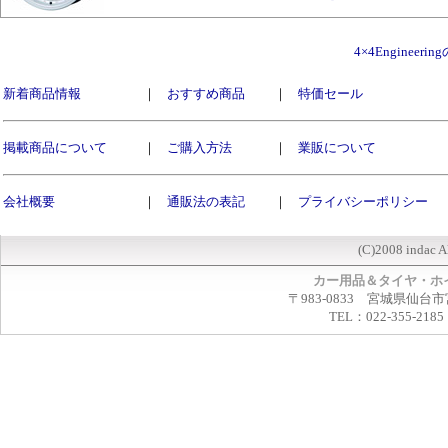
4×4Enginee
新着商品情報
｜
おすすめ商品
｜
特価セール
掲載商品について
｜
ご購入方法
｜
業販について
会社概要
｜
通販法の表記
｜
プライバシーポリシー
(C)2008 indac A
カー用品＆タイヤ・ホ
〒983-0833 宮城県仙台市
TEL：022-355-2185