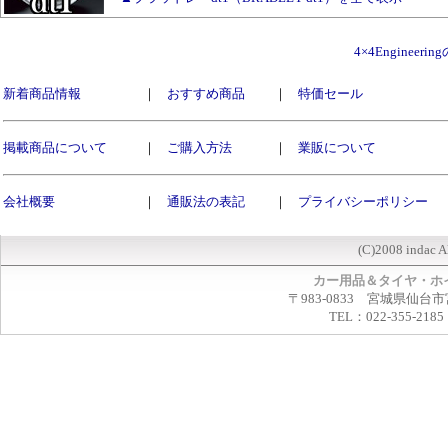
4×4Enginee
新着商品情報
｜
おすすめ商品
｜
特価セール
掲載商品について
｜
ご購入方法
｜
業販について
会社概要
｜
通販法の表記
｜
プライバシーポリシー
(C)2008 indac A
カー用品＆タイヤ・ホ
〒983-0833 宮城県仙台市
TEL：022-355-2185