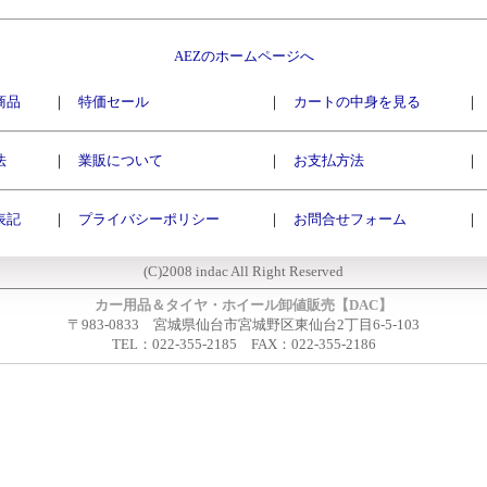
AEZのホームページへ
商品
｜
特価セール
｜
カートの中身を見る
｜
法
｜
業販について
｜
お支払方法
｜
表記
｜
プライバシーポリシー
｜
お問合せフォーム
｜
(C)2008 indac All Right Reserved
カー用品＆タイヤ・ホイール卸値販売【DAC】
〒983-0833 宮城県仙台市宮城野区東仙台2丁目6-5-103
TEL：022-355-2185 FAX：022-355-2186