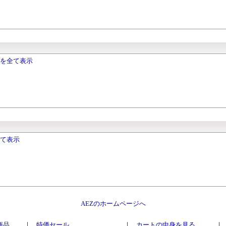
トを全て表示
全て表示
AEZのホームページへ
商品
｜
特価セール
｜
カートの中身を見る
｜