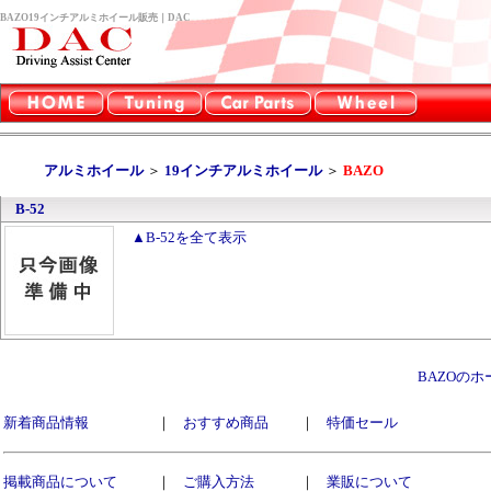
BAZO19インチアルミホイール販売｜DAC
アルミホイール
＞
19インチアルミホイール
＞
BAZO
B-52
▲B-52を全て表示
BAZOの
新着商品情報
｜
おすすめ商品
｜
特価セール
掲載商品について
｜
ご購入方法
｜
業販について