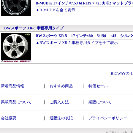
B-MUD K 17インチ×7.5J 6H-139.7 +25★※2 マット
▲B-MUD Kを全て表示
BWスポーツ XR-5 車種専用タイプ
BWスポーツ XR-5 17インチ×80 5/150 +45 シルバ
▲BWスポーツ XR-5 車種専用タイプを全て表示
BIGWAY
新着商品情報
｜
おすすめ商品
｜
特価セール
掲載商品について
｜
ご購入方法
｜
業販について
会社概要
｜
通販法の表記
｜
プライバシーポリシー
(C)2008 indac A