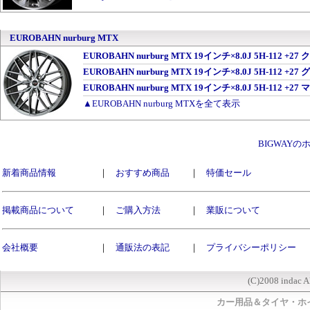
EUROBAHN nurburg MTX
EUROBAHN nurburg MTX 19インチ×8.0J 5H-11
EUROBAHN nurburg MTX 19インチ×8.0J 5H-1
EUROBAHN nurburg MTX 19インチ×8.0J 5H-112
▲EUROBAHN nurburg MTXを全て表示
BIGWAY
新着商品情報
｜
おすすめ商品
｜
特価セール
掲載商品について
｜
ご購入方法
｜
業販について
会社概要
｜
通販法の表記
｜
プライバシーポリシー
(C)2008 indac A
カー用品＆タイヤ・ホ