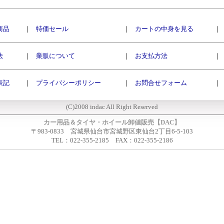
商品
｜
特価セール
｜
カートの中身を見る
｜
法
｜
業販について
｜
お支払方法
｜
表記
｜
プライバシーポリシー
｜
お問合せフォーム
｜
(C)2008 indac All Right Reserved
カー用品＆タイヤ・ホイール卸値販売【DAC】
〒983-0833 宮城県仙台市宮城野区東仙台2丁目6-5-103
TEL：022-355-2185 FAX：022-355-2186