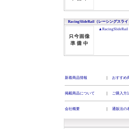
RacingSlideRail（レーシングスラ
▲RacingSlid
新着商品情報
｜
おすすめ
掲載商品について
｜
ご購入方
会社概要
｜
通販法の