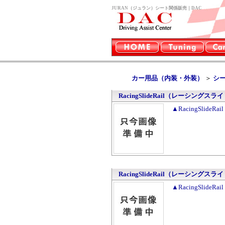
JURAN（ジュラン）シート関係販売｜DAC
カー用品（内装・外装）
＞
シ
RacingSlideRail（レーシングスラ
▲RacingSlid
RacingSlideRail（レーシングスラ
▲RacingSlid