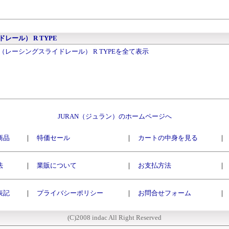
イドレール） R TYPE
eRail（レーシングスライドレール） R TYPEを全て表示
JURAN（ジュラン）のホームページへ
商品
｜
特価セール
｜
カートの中身を見る
｜
法
｜
業販について
｜
お支払方法
｜
表記
｜
プライバシーポリシー
｜
お問合せフォーム
｜
(C)2008 indac All Right Reserved