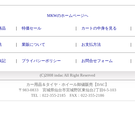
MKWのホームページへ
商品
｜
特価セール
｜
カートの中身を見る
｜
法
｜
業販について
｜
お支払方法
｜
表記
｜
プライバシーポリシー
｜
お問合せフォーム
｜
(C)2008 indac All Right Reserved
カー用品＆タイヤ・ホイール卸値販売【DAC】
〒983-0833 宮城県仙台市宮城野区東仙台2丁目6-5-103
TEL：022-355-2185 FAX：022-355-2186