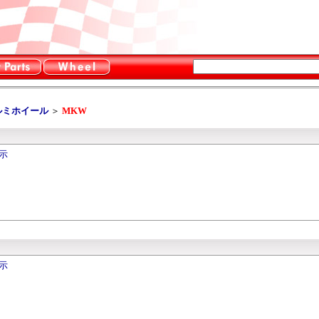
ルミホイール
＞
MKW
表示
表示