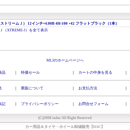
ストリームＪ） 12インチ×4.00B 4H-100 +42 フラットブラック（1本）
（XTREME-J）を全て表示
MLJのホームページへ
商品
｜
特価セール
｜
カートの中身を見る
｜
法
｜
業販について
｜
お支払方法
｜
表記
｜
プライバシーポリシー
｜
お問合せフォーム
｜
(C)2008 indac All Right Reserved
カー用品＆タイヤ・ホイール卸値販売【DAC】