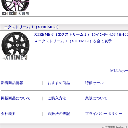
エクストリームＪ（XTREME-J）
XTREME-J（エクストリームＪ） 15インチ×4.5J 4H-1
▲エクストリームＪ（XTREME-J）を全て表示
MLJのホ
新着商品情報
｜
おすすめ商品
｜
特価セール
掲載商品について
｜
ご購入方法
｜
業販について
会社概要
｜
通販法の表記
｜
プライバシーポリシー
(C)2008 indac A