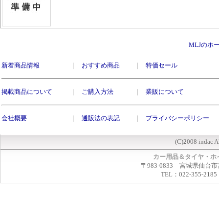
MLJのホ
新着商品情報
｜
おすすめ商品
｜
特価セール
掲載商品について
｜
ご購入方法
｜
業販について
会社概要
｜
通販法の表記
｜
プライバシーポリシー
(C)2008 indac A
カー用品＆タイヤ・ホ
〒983-0833 宮城県仙台市
TEL：022-355-2185