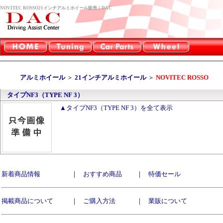
NOVITEC ROSSO21インチアルミホイール販売｜DAC
アルミホイール
＞
21インチアルミホイール
＞
NOVITEC ROSSO
タイプNF3（TYPE NF 3）
▲タイプNF3（TYPE NF 3）を全て表示
新着商品情報
｜
おすすめ商品
｜
特価セール
掲載商品について
｜
ご購入方法
｜
業販について