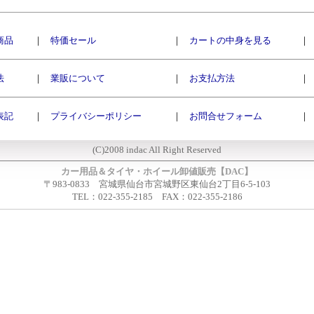
商品
｜
特価セール
｜
カートの中身を見る
｜
法
｜
業販について
｜
お支払方法
｜
表記
｜
プライバシーポリシー
｜
お問合せフォーム
｜
(C)2008 indac All Right Reserved
カー用品＆タイヤ・ホイール卸値販売【DAC】
〒983-0833 宮城県仙台市宮城野区東仙台2丁目6-5-103
TEL：022-355-2185 FAX：022-355-2186