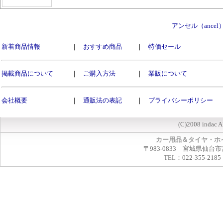
アンセル（ance
新着商品情報
｜
おすすめ商品
｜
特価セール
掲載商品について
｜
ご購入方法
｜
業販について
会社概要
｜
通販法の表記
｜
プライバシーポリシー
(C)2008 indac A
カー用品＆タイヤ・ホ
〒983-0833 宮城県仙台市
TEL：022-355-2185