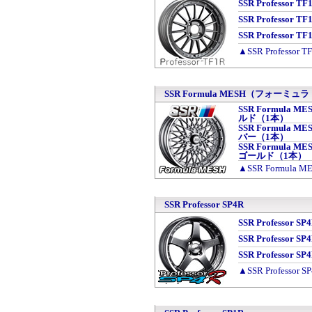
SSR Professor
SSR Professor
SSR Professor
▲SSR Professo
SSR Formula MESH（フォーミュ
SSR Formula 
ルド（1本）
SSR Formula 
バー（1本）
SSR Formula 
ゴールド（1本）
▲SSR Formu
SSR Professor SP4R
SSR Professor
SSR Professor
SSR Professor
▲SSR Professo