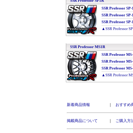
SSR Professor SP1R
SSR Professor
SSR Professor
SSR Professor
▲SSR Professo
SSR Professor MS1R
SSR Professo
SSR Professor
SSR Professo
▲SSR Professo
新着商品情報
｜
おすすめ
掲載商品について
｜
ご購入方