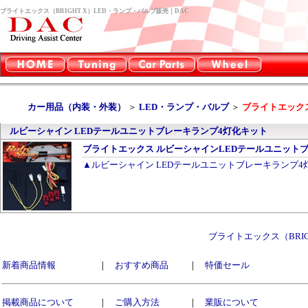
ブライトエックス（BRIGHT X）LED・ランプ・バルブ販売｜DAC
カー用品（内装・外装）
＞
LED・ランプ・バルブ
＞
ブライトエックス
ルビーシャイン LEDテールユニットブレーキランプ4灯化キット
ブライトエックス ルビーシャインLEDテールユニットブレ
▲ルビーシャイン LEDテールユニットブレーキランプ
ブライトエックス（BRI
新着商品情報
｜
おすすめ商品
｜
特価セール
掲載商品について
｜
ご購入方法
｜
業販について