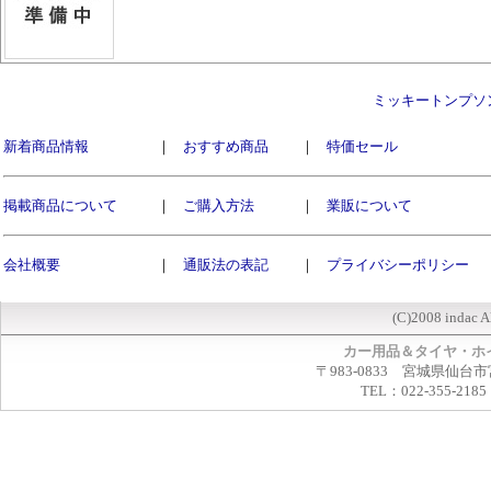
ミッキートンプソ
新着商品情報
｜
おすすめ商品
｜
特価セール
掲載商品について
｜
ご購入方法
｜
業販について
会社概要
｜
通販法の表記
｜
プライバシーポリシー
(C)2008 indac A
カー用品＆タイヤ・ホ
〒983-0833 宮城県仙台市
TEL：022-355-2185