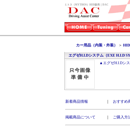
ミトス（MYTHOS）HID販売｜DAC
カー用品（内装・外装）
＞
HID
エグゼH.I.Dシステム（EXE H.I.D S
▲エグゼH.I.Dシス
新着商品情報
｜
おすすめ
掲載商品について
｜
ご購入方