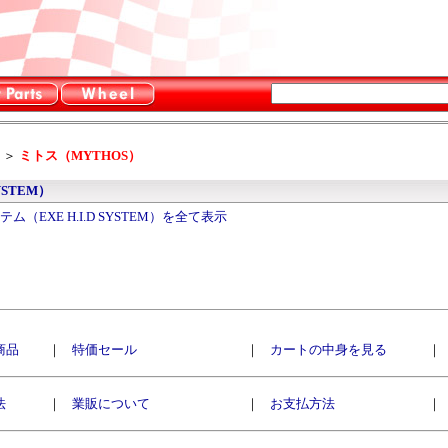
＞
ミトス（MYTHOS）
YSTEM）
テム（EXE H.I.D SYSTEM）を全て表示
商品
｜
特価セール
｜
カートの中身を見る
｜
法
｜
業販について
｜
お支払方法
｜