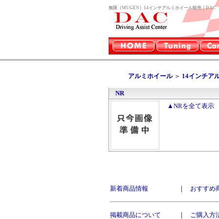
無限（MUGEN）14インチアルミホイール販売｜DAC
アルミホイール
＞
14インチア
NR
▲NRを全て表示
新着商品情報
｜
おすすめ
掲載商品について
｜
ご購入方