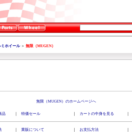
ルミホイール
＞
無限（MUGEN）
無限（MUGEN）のホームページへ
商品
｜
特価セール
｜
カートの中身を見る
｜
法
｜
業販について
｜
お支払方法
｜