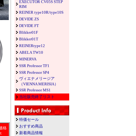
EXECUTOR CV05S STEP
RIM
REINER type10R/type10S
DEVIDE ZS
DEVIDE FT
Blikker01F
Blikker01T
REINERtype12
ABELA TW10
MINERVA
SSR Professor TF1
SSR Professor SP4
ヴィエナメリージア
（VIENNA MERISIA）
SSR Professor MS1
当社販売終了リスト
特価セール
おすすめ商品
価格
新着商品情報
本