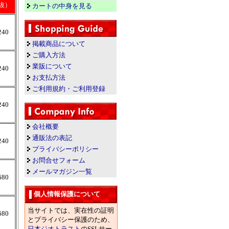
抜）
カートの中身を見る
240
掲載商品について
ご購入方法
業販について
240
お支払方法
ご利用規約・ご利用登録
240
会社概要
通販法の表記
240
プライバシーポリシー
お問合せフォーム
メールマガジン一覧
680
個人情報保護について
当サイトでは、実在性の証明
680
とプライバシー保護のため、
日本ジオトラスト
のSSLサー