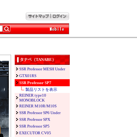
タナベ（TANABE）
SSR Professor MESH Under
GTX01RS
SSR Professor SP7
製品リストを表示
REINER type10
MONOBLOCK
REINER M10R/M10S
SSR Professor SP6 Under
SSR Professor SPX
SSR Professor SP5
EXECUTOR CV05