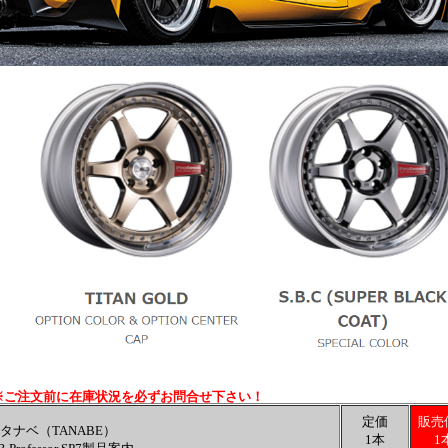
※ご注文前に在庫状況を必ずお問合せ下さい！
定価
販売
タナベ（TANABE）
1本
1