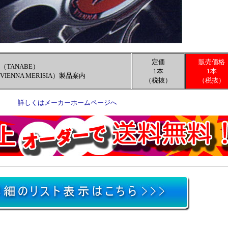
定価
販売価格
（TANABE）
1本
1本
ENNA MERISIA）製品案内
（税抜）
（税抜）
詳しくはメーカーホームページへ