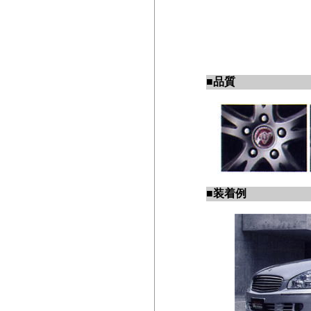
■
品質
■
装着例