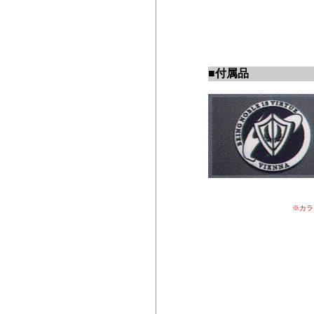
■
付属品
※カラ