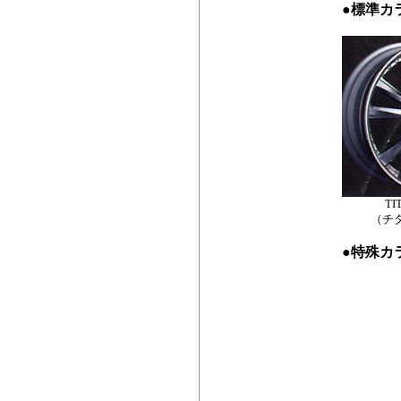
●
標準カ
TI
（チ
●
特殊カ