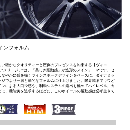
インフォルム
しい確かなクオリティーと圧倒のプレゼンスを約束する【ヴィエ
た“メリージア”は、「美しき躍動感」が造形のメインテーマです。セ
しなやかに弧を描くツインスポークデザインをベースに、ダイナミッ
ンジでより一層と動的なフォルムに仕上げました。限界域までキワど
インによる大口径感や、制動システムの露出も極めてハイレベル。カ
どに、機能美を追求するほどに、このホイールの躍動感は必ず生きて