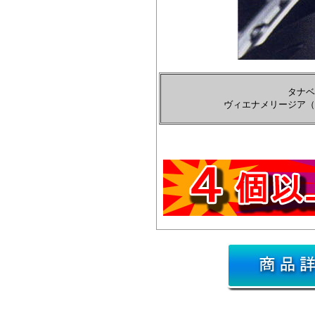
タナベ
ヴィエナメリージア（VI