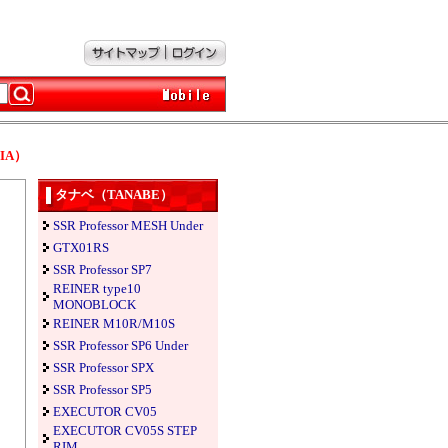
IA）
タナベ（TANABE）
SSR Professor MESH Under
GTX01RS
SSR Professor SP7
REINER type10
MONOBLOCK
REINER M10R/M10S
SSR Professor SP6 Under
SSR Professor SPX
SSR Professor SP5
EXECUTOR CV05
EXECUTOR CV05S STEP
RIM