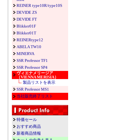
REINER type10R/type10S
DEVIDE ZS
DEVIDE FT
Blikker01F
Blikker01T
REINERtype12
ABELA TW10
MINERVA
SSR Professor TF1
SSR Professor SP4
ヴィエナメリージア
（VIENNA MERISIA）
製品リストを表示
SSR Professor MS1
当社販売終了リスト
特価セール
おすすめ商品
新着商品情報