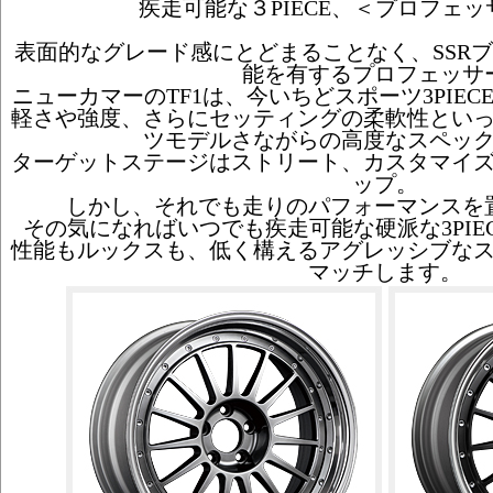
疾走可能な３PIECE、＜プロフェッ
表面的なグレード感にとどまることなく、SSR
能を有するプロフェッサ
ニューカマーのTF1は、今いちどスポーツ3PIE
軽さや強度、さらにセッティングの柔軟性とい
ツモデルさながらの高度なスペッ
ターゲットステージはストリート、カスタマイ
ップ。
しかし、それでも走りのパフォーマンスを
その気になればいつでも疾走可能な硬派な3PIEC
性能もルックスも、低く構えるアグレッシブな
マッチします。