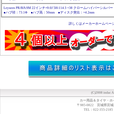
Leyseen PRAVA 9M 22インチ×9.0J 5H-114.3 +38 クロームハイパーシル
●ハブ径：73.1Φ ●ハブ高：50mm ●ディスク突出：+4.2mm
詳しくはメーカーホームペー
(C)2008 indac A
カー用品＆タイヤ・ホ
〒985-0822 宮城県宮
TEL：022-355-2185