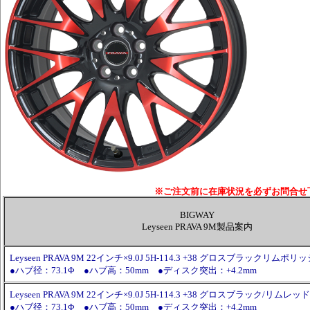
※ご注文前に在庫状況を必ずお問合せ
BIGWAY
Leyseen PRAVA 9M製品案内
Leyseen PRAVA 9M 22インチ×9.0J 5H-114.3 +38 グロスブラックリムポ
●ハブ径：73.1Φ ●ハブ高：50mm ●ディスク突出：+4.2mm
Leyseen PRAVA 9M 22インチ×9.0J 5H-114.3 +38 グロスブラック/リムレ
●ハブ径：73.1Φ ●ハブ高：50mm ●ディスク突出：+4.2mm