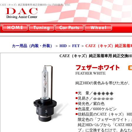
CATZ（キャズ）純正装着車用 純正交換HIDバルブHID販売。DAC
カー用品（内装・外装）
＞
HID
＞
FET
＞
CATZ（キャズ）純正装着
CATZ（キャズ）純正装着車用 純正交換H
純正HIDの黄色みを帯びた光が
■
光 量／
■
見易さ／
■
発光色／紫白色
■
色温度／6000ケルビン
■
信頼品質のCATZ（キャズ） H
限定色の「フェザーホワイト」
純正HIDバルブから「CATZ H
ブ」に交換するだけで、あなた