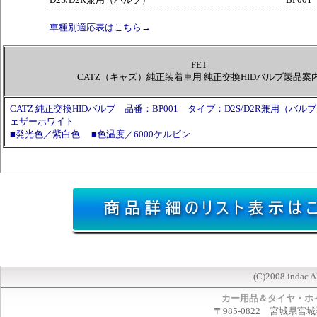
車種別適応表はこちら→
FET
CATZ（キャズ）純正装着車用 純正交換HIDバルブ製品案
CATZ 純正交換HIDバルブ 品番：BP001 タイプ：D2S/D2R兼用（バ
ェザーホワイト
■発光色／紫白色 ■色温度／6000ケルビン
(C)2008 indac A
カー用品＆タイヤ・ホ
〒985-0822 宮城県宮