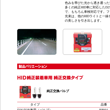
色みを帯びた光から透き通った
多くの純正HID車に対応したD2
で、もちろん車検対応です。フ
光束は、他のHIDライトと一
の美しさを引き出します。
純正交換バルブ
タイプ
品番
D2S/D2R兼用（バルブ）
BP001