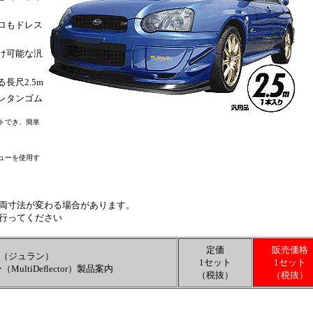
ロもドレス
け可能な汎
長尺2.5m
レタンゴム
トでき、簡単
ューを使用す
両寸法が変わる場合があります。
行ってください
定価
販売価格
AN（ジュラン）
1セット
1セット
ltiDeflector）製品案内
（税抜）
（税抜）