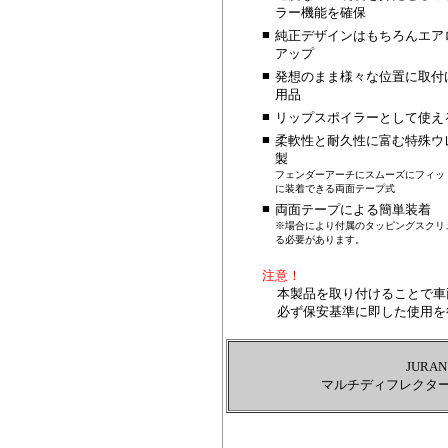
ラー機能を確保
■
純正デザインはもちろんエア
アップ
■
発想のまま様々な位置に取付
用品
■
リップスポイラーとして使える
■
柔軟性と耐久性に富む特殊ウ
製
フェンダーアーチにスムーズにフィッ
に装着できる両面テープ式
■
両面テープによる簡単装着
※場合により付属のタッピングスクリ
る必要があります。
注意！
本製品を取り付けることで車
必ず保安基準に即した使用を
JUR
マルチディフレクター（Mu