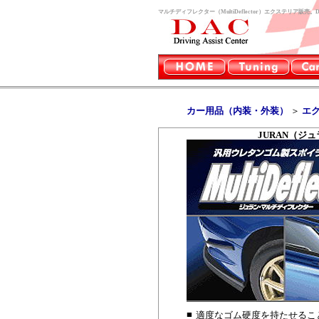
マルチディフレクター（MultiDeflector）エクステリア販売。
カー用品（内装・外装）
＞
エ
JURAN（ジュラ
■
適度なゴム硬度を持たせるこ