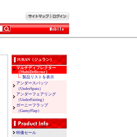
）
JURAN（ジュラン）
マルチディフレクター
（MultiDeflector）
製品リストを表示
アンダースパッツ
（UnderSpats）
アンダーフェアリング
（UnderFairing）
ガーニーフラップ
（GarnyFlap）
特価セール