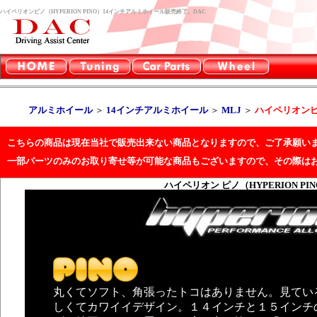
ハイペリオンピノ（HYPERION PINO）14インチアルミホイール販売終了。DAC
アルミホイール
＞
14インチアルミホイール
＞
MLJ
＞
ハイペリオンピノ
こちらの商品は現在当社で販売出来ない商品となりますので、ご了承願い
一部パーツのみのお取り寄せ等が可能な商品もございますので、その際は
ハイペリオン ピノ（HYPERION PI
丸くてソフト、角張ったトコはありません。見てい
しくてカワイイデザイン。１４インチと１５インチ