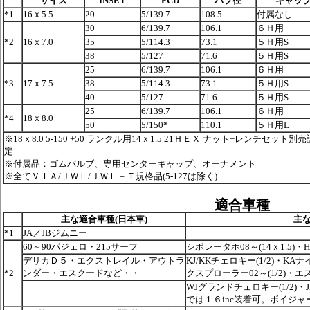
サイズ
INSET
PCD
ハブ径
キャッ
*1
16ｘ5.5
20
5/139.7
108.5
付属なし
30
6/139.7
106.1
６Ｈ用
*2
16ｘ7.0
35
5/114.3
73.1
５Ｈ用S
38
5/127
71.6
５Ｈ用S
25
6/139.7
106.1
６Ｈ用
*3
17ｘ7.5
38
5/114.3
73.1
５Ｈ用S
40
5/127
71.6
５Ｈ用S
25
6/139.7
106.1
６Ｈ用
*4
18ｘ8.0
50
5/150*
110.1
５Ｈ用L
※18ｘ8.0 5-150 +50 ランクル用14ｘ1.5 21ＨＥＸ ナット+レンチセット別
定
※付属品：ゴムバルブ、専用センターキャップ、オーナメント
※全てＶＩＡ/ＪＷＬ/ＪＷＬ－Ｔ規格品(5-127は除く)
適合車種
主な適合車種(日本車)
主な
*1
JA／JBジムニー
60～90パジェロ・215サーフ
シボレータホ08～(14ｘ1.5)・H
デリカＤ５・エクストレイル・アウトラ
KJ/KKチェロキー(1/2)・KAナ
*2
ンダー・エスクードなど・・
クスプローラー02～(1/2)・エスケ
WJグランドチェロキー(1/2)・J
では１６inc装着可。ボイジャ