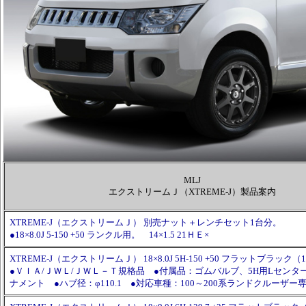
MLJ
エクストリームＪ（XTREME-J）製品案内
XTREME-J（エクストリームＪ） 別売ナット＋レンチセット1台分。
●18×8.0J 5-150 +50 ランクル用。 14×1.5 21ＨＥ×
XTREME-J（エクストリームＪ） 18×8.0J 5H-150 +50 フラットブラック（
●ＶＩＡ/ＪＷＬ/ＪＷＬ－Ｔ規格品 ●付属品：ゴムバルブ、5H用Lセンタ
ナメント ●ハブ径：φ110.1 ●対応車種：100～200系ランドクルーザー