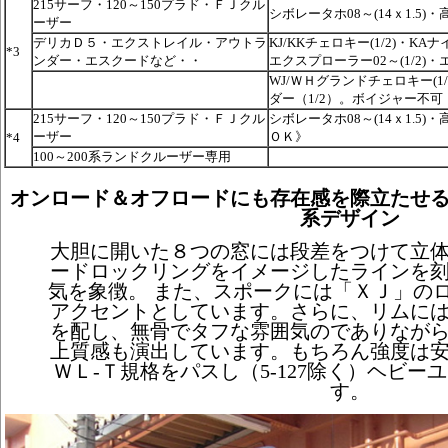
215サーフ・120～150プラド・ＦＪクル
シボレータホ08～(14ｘ1.5)・
ーザー
デリカＤ５・エクストレイル・アウトラ
KJ/KKチェロキー(1/2)・KAナ
*3
ンダー・エスクードなど・・
エクスプローラー02～(1/2)・エ
WJ/ＷＨグランドチェロキー(1/
ダー（1/2）。ボイジャー不可
215サーフ・120～150プラド・ＦＪクル
シボレータホ08～(14ｘ1.5)・
ーザー
ＯＫ》
*4
100～200系ランドクルーザー専用
オンロード＆オフロードにも存在感を際立たせ
系デザイン
大胆に開いた８つの窓には段差をつけて立
ードロックリングをイメージしたラインを
気を象徴。 また、スポークには「ＸＪ」の
アクセントとしています。さらに、リムに
を配し、無骨でタフな雰囲気のでありなが
上質感も演出しています。もちろん強度は
ＷＬ-Ｔ規格をパスし（5-127除く）ヘビ
す。