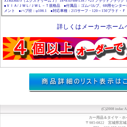
XTREME-J（エクストリームＪ） 18×8.0J 6H-139.7 +25 フラットブラック
●ＶＩＡ/ＪＷＬ/ＪＷＬ－Ｔ規格品 ●付属品：ゴムバルブ、6H用センタ
メント ●ハブ径：φ106.1 ●対応車種：215サーフ・120～150プラド・
詳しくはメーカーホーム
(C)2008 indac A
カー用品＆タイヤ・ホ
〒985-0822 宮城県宮